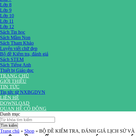
Lớp 8
Lớp 9
Lớp 10
Lớp 11
Lớp 12
Sách Tin học
Sách Mầm Non
Sách Tham Khảo
Luyện viết chữ đẹp
Bộ đề Kiểm tra, đánh giá
Sách STEM
Sách Tiếng Anh
Thiết bị Giáo dục
TRANG CHỦ
GIỚI THIỆU
TIN TỨC
Tin tức từ NXBGDVN
LIÊN HỆ
DOWNLOAD
QUAN HỆ CỔ ĐÔNG
Danh mục
Tìm kiếm
Trang chủ
»
Shop
»
BỘ ĐỀ KIỂM TRA, ĐÁNH GIÁ LỊCH SỬ VÀ Đ