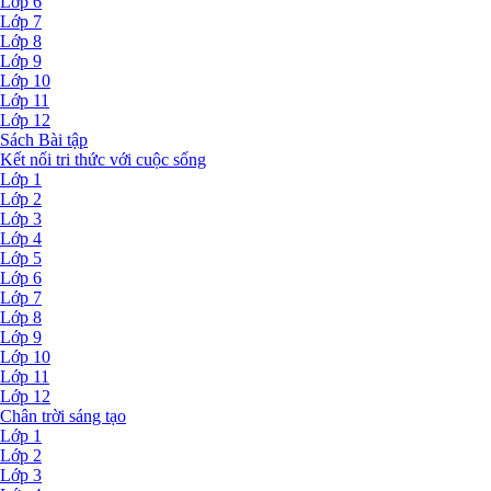
Lớp 6
Lớp 7
Lớp 8
Lớp 9
Lớp 10
Lớp 11
Lớp 12
Sách Bài tập
Kết nối tri thức với cuộc sống
Lớp 1
Lớp 2
Lớp 3
Lớp 4
Lớp 5
Lớp 6
Lớp 7
Lớp 8
Lớp 9
Lớp 10
Lớp 11
Lớp 12
Chân trời sáng tạo
Lớp 1
Lớp 2
Lớp 3