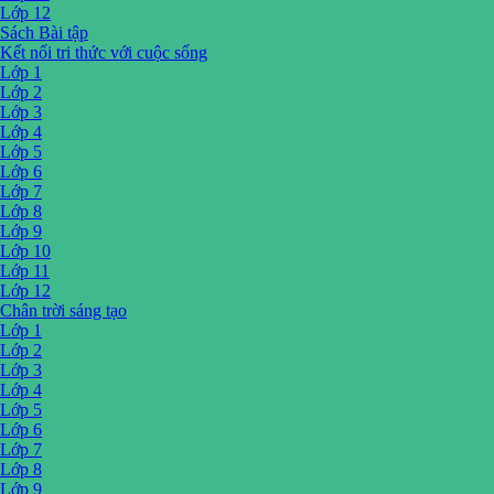
Lớp 12
Sách Bài tập
Kết nối tri thức với cuộc sống
Lớp 1
Lớp 2
Lớp 3
Lớp 4
Lớp 5
Lớp 6
Lớp 7
Lớp 8
Lớp 9
Lớp 10
Lớp 11
Lớp 12
Chân trời sáng tạo
Lớp 1
Lớp 2
Lớp 3
Lớp 4
Lớp 5
Lớp 6
Lớp 7
Lớp 8
Lớp 9