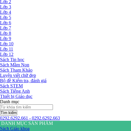
Lớp 2
Lớp 3
Lớp 4
Lớp 5
Lớp 6
Lớp 7
Lớp 8
Lớp 9
Lớp 10
Lớp 11
Lớp 12
Sách Tin học
Sách Mầm Non
Sách Tham Khảo
Luyện viết chữ đẹp
Bộ đề Kiểm tra, đánh giá
Sách STEM
Sách Tiếng Anh
Thiết bị Giáo dục
Danh mục
Tìm kiếm
0292.6292.661 - 0292.6292.663
DANH MỤC SẢN PHẨM
Sách Giáo khoa