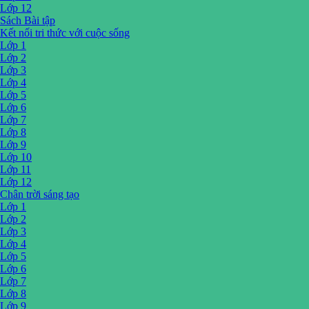
Lớp 12
Sách Bài tập
Kết nối tri thức với cuộc sống
Lớp 1
Lớp 2
Lớp 3
Lớp 4
Lớp 5
Lớp 6
Lớp 7
Lớp 8
Lớp 9
Lớp 10
Lớp 11
Lớp 12
Chân trời sáng tạo
Lớp 1
Lớp 2
Lớp 3
Lớp 4
Lớp 5
Lớp 6
Lớp 7
Lớp 8
Lớp 9