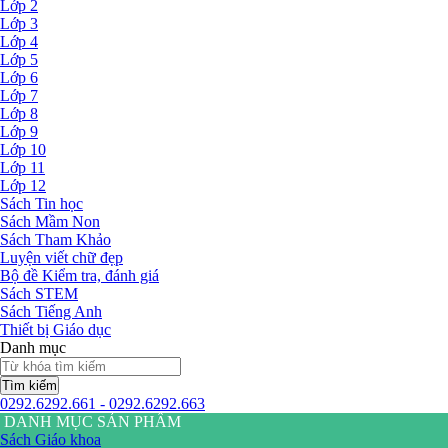
Lớp 2
Lớp 3
Lớp 4
Lớp 5
Lớp 6
Lớp 7
Lớp 8
Lớp 9
Lớp 10
Lớp 11
Lớp 12
Sách Tin học
Sách Mầm Non
Sách Tham Khảo
Luyện viết chữ đẹp
Bộ đề Kiểm tra, đánh giá
Sách STEM
Sách Tiếng Anh
Thiết bị Giáo dục
Danh mục
Tìm kiếm
0292.6292.661 - 0292.6292.663
DANH MỤC SẢN PHẨM
Sách Giáo khoa