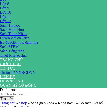
Lớp 8
Lớp 9
Lớp 10
Lớp 11
Lớp 12
Sách Tin học
Sách Mầm Non
Sách Tham Khảo
Luyện viết chữ đẹp
Bộ đề Kiểm tra, đánh giá
Sách STEM
Sách Tiếng Anh
Thiết bị Giáo dục
TRANG CHỦ
GIỚI THIỆU
TIN TỨC
Tin tức từ NXBGDVN
LIÊN HỆ
DOWNLOAD
QUAN HỆ CỔ ĐÔNG
Danh mục
Tìm kiếm
Trang chủ
»
Shop
»
Sách giáo khoa – Khoa học 5 – Bộ sách Kết nối