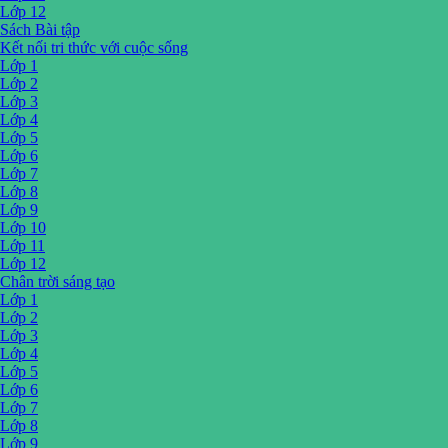
Lớp 12
Sách Bài tập
Kết nối tri thức với cuộc sống
Lớp 1
Lớp 2
Lớp 3
Lớp 4
Lớp 5
Lớp 6
Lớp 7
Lớp 8
Lớp 9
Lớp 10
Lớp 11
Lớp 12
Chân trời sáng tạo
Lớp 1
Lớp 2
Lớp 3
Lớp 4
Lớp 5
Lớp 6
Lớp 7
Lớp 8
Lớp 9