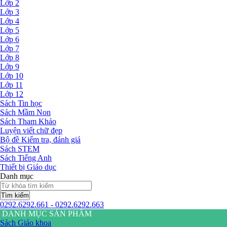
Lớp 2
Lớp 3
Lớp 4
Lớp 5
Lớp 6
Lớp 7
Lớp 8
Lớp 9
Lớp 10
Lớp 11
Lớp 12
Sách Tin học
Sách Mầm Non
Sách Tham Khảo
Luyện viết chữ đẹp
Bộ đề Kiểm tra, đánh giá
Sách STEM
Sách Tiếng Anh
Thiết bị Giáo dục
Danh mục
Tìm kiếm
0292.6292.661 - 0292.6292.663
DANH MỤC SẢN PHẨM
Sách Giáo khoa