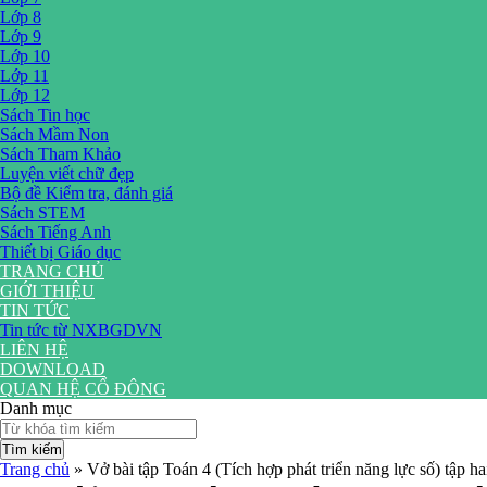
Lớp 8
Lớp 9
Lớp 10
Lớp 11
Lớp 12
Sách Tin học
Sách Mầm Non
Sách Tham Khảo
Luyện viết chữ đẹp
Bộ đề Kiểm tra, đánh giá
Sách STEM
Sách Tiếng Anh
Thiết bị Giáo dục
TRANG CHỦ
GIỚI THIỆU
TIN TỨC
Tin tức từ NXBGDVN
LIÊN HỆ
DOWNLOAD
QUAN HỆ CỔ ĐÔNG
Danh mục
Tìm kiếm
Trang chủ
»
Vở bài tập Toán 4 (Tích hợp phát triển năng lực số) tập ha