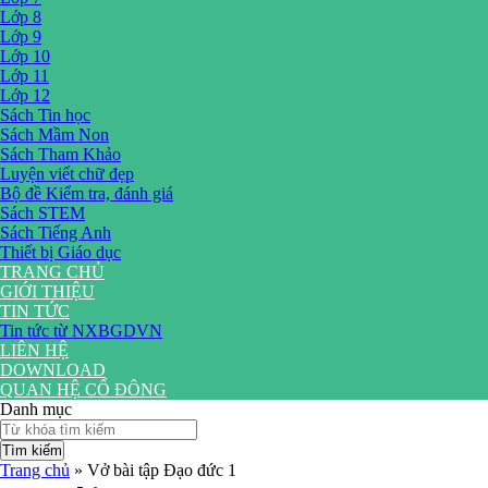
Lớp 8
Lớp 9
Lớp 10
Lớp 11
Lớp 12
Sách Tin học
Sách Mầm Non
Sách Tham Khảo
Luyện viết chữ đẹp
Bộ đề Kiểm tra, đánh giá
Sách STEM
Sách Tiếng Anh
Thiết bị Giáo dục
TRANG CHỦ
GIỚI THIỆU
TIN TỨC
Tin tức từ NXBGDVN
LIÊN HỆ
DOWNLOAD
QUAN HỆ CỔ ĐÔNG
Danh mục
Tìm kiếm
Trang chủ
»
Vở bài tập Đạo đức 1