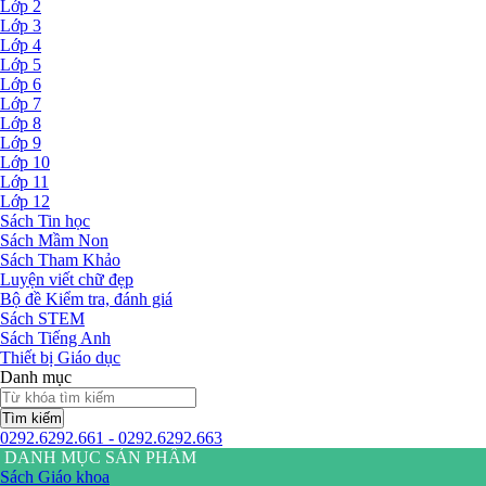
Lớp 2
Lớp 3
Lớp 4
Lớp 5
Lớp 6
Lớp 7
Lớp 8
Lớp 9
Lớp 10
Lớp 11
Lớp 12
Sách Tin học
Sách Mầm Non
Sách Tham Khảo
Luyện viết chữ đẹp
Bộ đề Kiểm tra, đánh giá
Sách STEM
Sách Tiếng Anh
Thiết bị Giáo dục
Danh mục
Tìm kiếm
0292.6292.661 - 0292.6292.663
DANH MỤC SẢN PHẨM
Sách Giáo khoa