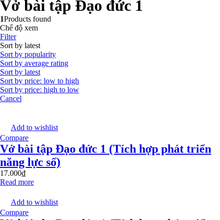
Vở bài tập Đạo đức 1
1
Products found
Chế độ xem
Filter
Sort by latest
Sort by popularity
Sort by average rating
Sort by latest
Sort by price: low to high
Sort by price: high to low
Cancel
Add to wishlist
Compare
Vở bài tập Đạo đức 1 (Tích hợp phát triển
năng lực số)
17.000
₫
Read more
Add to wishlist
Compare