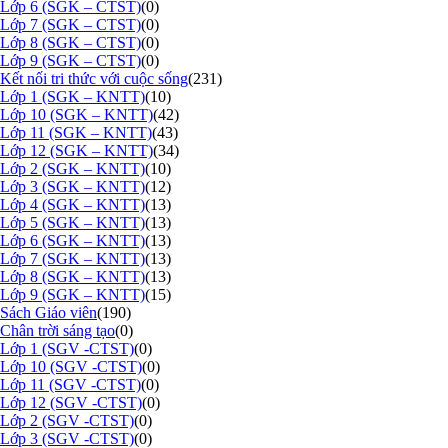
Lớp 6 (SGK – CTST)
(0)
Lớp 7 (SGK – CTST)
(0)
Lớp 8 (SGK – CTST)
(0)
Lớp 9 (SGK – CTST)
(0)
Kết nối tri thức với cuộc sống
(231)
Lớp 1 (SGK – KNTT)
(10)
Lớp 10 (SGK – KNTT)
(42)
Lớp 11 (SGK – KNTT)
(43)
Lớp 12 (SGK – KNTT)
(34)
Lớp 2 (SGK – KNTT)
(10)
Lớp 3 (SGK – KNTT)
(12)
Lớp 4 (SGK – KNTT)
(13)
Lớp 5 (SGK – KNTT)
(13)
Lớp 6 (SGK – KNTT)
(13)
Lớp 7 (SGK – KNTT)
(13)
Lớp 8 (SGK – KNTT)
(13)
Lớp 9 (SGK – KNTT)
(15)
Sách Giáo viên
(190)
Chân trời sáng tạo
(0)
Lớp 1 (SGV -CTST)
(0)
Lớp 10 (SGV -CTST)
(0)
Lớp 11 (SGV -CTST)
(0)
Lớp 12 (SGV -CTST)
(0)
Lớp 2 (SGV -CTST)
(0)
Lớp 3 (SGV -CTST)
(0)