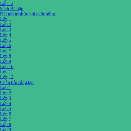
Lớp 12
Sách Bài tập
Kết nối tri thức với cuộc sống
Lớp 1
Lớp 2
Lớp 3
Lớp 4
Lớp 5
Lớp 6
Lớp 7
Lớp 8
Lớp 9
Lớp 10
Lớp 11
Lớp 12
Chân trời sáng tạo
Lớp 1
Lớp 2
Lớp 3
Lớp 4
Lớp 5
Lớp 6
Lớp 7
Lớp 8
Lớp 9