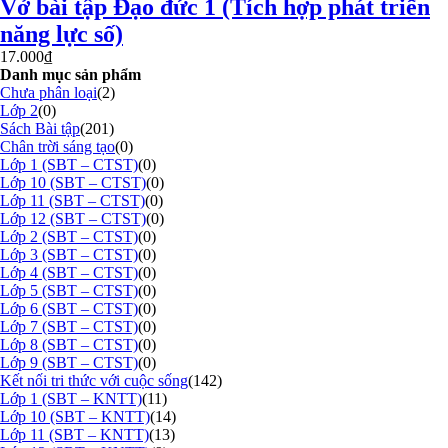
Vở bài tập Đạo đức 1 (Tích hợp phát triển
năng lực số)
17.000
₫
Danh mục sản phẩm
Chưa phân loại
(2)
Lớp 2
(0)
Sách Bài tập
(201)
Chân trời sáng tạo
(0)
Lớp 1 (SBT – CTST)
(0)
Lớp 10 (SBT – CTST)
(0)
Lớp 11 (SBT – CTST)
(0)
Lớp 12 (SBT – CTST)
(0)
Lớp 2 (SBT – CTST)
(0)
Lớp 3 (SBT – CTST)
(0)
Lớp 4 (SBT – CTST)
(0)
Lớp 5 (SBT – CTST)
(0)
Lớp 6 (SBT – CTST)
(0)
Lớp 7 (SBT – CTST)
(0)
Lớp 8 (SBT – CTST)
(0)
Lớp 9 (SBT – CTST)
(0)
Kết nối tri thức với cuộc sống
(142)
Lớp 1 (SBT – KNTT)
(11)
Lớp 10 (SBT – KNTT)
(14)
Lớp 11 (SBT – KNTT)
(13)