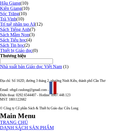
Hậu Giang
(10)
Kiên Giang
(10)
Sóc Trăng
(10)
Trà Vinh
(10)
Trí tuệ nhân tạo AI
(12)
Sách Tiếng Anh
(7)
Sách Mầm Non
(3)
Sách Tiểu học
(4)
Sách Tin học
(2)
Thiết bị Giáo dục
(0)
Thương hiệu
Nhà xuất bản Giáo dục Việt Nam
(1)
Địa chỉ: Số 162D, đường 3 tháng 2, phường Ninh Kiều, thành phố Cần Thơ
Email: stbgd.cuulong@gmail.com -
Điện thoại: 0292.6544407 - Hotline: 0907.448.123
MST: 1801122682
© Công ty Cổ phần Sách & Thiết bị Giáo dục Cửu Long
Main Menu
TRANG CHỦ
DANH SÁCH SẢN PHẨM