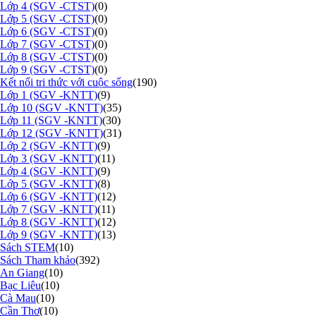
Lớp 4 (SGV -CTST)
(0)
Lớp 5 (SGV -CTST)
(0)
Lớp 6 (SGV -CTST)
(0)
Lớp 7 (SGV -CTST)
(0)
Lớp 8 (SGV -CTST)
(0)
Lớp 9 (SGV -CTST)
(0)
Kết nối tri thức với cuộc sống
(190)
Lớp 1 (SGV -KNTT)
(9)
Lớp 10 (SGV -KNTT)
(35)
Lớp 11 (SGV -KNTT)
(30)
Lớp 12 (SGV -KNTT)
(31)
Lớp 2 (SGV -KNTT)
(9)
Lớp 3 (SGV -KNTT)
(11)
Lớp 4 (SGV -KNTT)
(9)
Lớp 5 (SGV -KNTT)
(8)
Lớp 6 (SGV -KNTT)
(12)
Lớp 7 (SGV -KNTT)
(11)
Lớp 8 (SGV -KNTT)
(12)
Lớp 9 (SGV -KNTT)
(13)
Sách STEM
(10)
Sách Tham khảo
(392)
An Giang
(10)
Bạc Liêu
(10)
Cà Mau
(10)
Cần Thơ
(10)