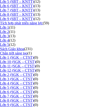
Lớp 5 (SBT – KNTT)
(12)
Lớp 6 (SBT – KNTT)
(13)
Lớp 7 (SBT – KNTT)
(13)
Lớp 8 (SBT – KNTT)
(13)
Lớp 9 (SBT – KNTT)
(12)
Tích hợp phát triển năng lực
(59)
Lớp 1
(11)
Lớp 2
(11)
Lớp 3
(13)
Lớp 4
(12)
Lớp 5
(12)
Sách Giáo khoa
(231)
Chân trời sáng tạo
(1)
Lớp 1 (SGK – CTST)
(0)
Lớp 10 (SGK – CTST)
(0)
Lớp 11 (SGK – CTST)
(0)
Lớp 12 (SGK – CTST)
(0)
Lớp 2 (SGK – CTST)
(0)
Lớp 3 (SGK – CTST)
(0)
Lớp 4 (SGK – CTST)
(0)
Lớp 5 (SGK – CTST)
(0)
Lớp 6 (SGK – CTST)
(0)
Lớp 7 (SGK – CTST)
(0)
Lớp 8 (SGK – CTST)
(0)
Lớp 9 (SGK – CTST)
(0)