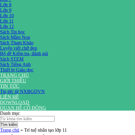
Lớp 8
Lớp 9
Lớp 10
Lớp 11
Lớp 12
Sách Tin học
Sách Mầm Non
Sách Tham Khảo
Luyện viết chữ đẹp
Bộ đề Kiểm tra, đánh giá
Sách STEM
Sách Tiếng Anh
Thiết bị Giáo dục
TRANG CHỦ
GIỚI THIỆU
TIN TỨC
Tin tức từ NXBGDVN
LIÊN HỆ
DOWNLOAD
QUAN HỆ CỔ ĐÔNG
Danh mục
Tìm kiếm
Trang chủ
»
Trí tuệ nhân tạo lớp 11