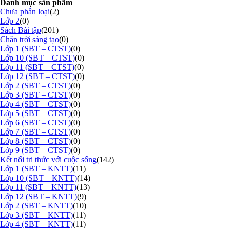
Danh mục sản phẩm
Chưa phân loại
(2)
Lớp 2
(0)
Sách Bài tập
(201)
Chân trời sáng tạo
(0)
Lớp 1 (SBT – CTST)
(0)
Lớp 10 (SBT – CTST)
(0)
Lớp 11 (SBT – CTST)
(0)
Lớp 12 (SBT – CTST)
(0)
Lớp 2 (SBT – CTST)
(0)
Lớp 3 (SBT – CTST)
(0)
Lớp 4 (SBT – CTST)
(0)
Lớp 5 (SBT – CTST)
(0)
Lớp 6 (SBT – CTST)
(0)
Lớp 7 (SBT – CTST)
(0)
Lớp 8 (SBT – CTST)
(0)
Lớp 9 (SBT – CTST)
(0)
Kết nối tri thức với cuộc sống
(142)
Lớp 1 (SBT – KNTT)
(11)
Lớp 10 (SBT – KNTT)
(14)
Lớp 11 (SBT – KNTT)
(13)
Lớp 12 (SBT – KNTT)
(9)
Lớp 2 (SBT – KNTT)
(10)
Lớp 3 (SBT – KNTT)
(11)
Lớp 4 (SBT – KNTT)
(11)