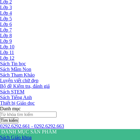
Lớp 2
Lớp 3
Lớp 4
Lớp 5
Lớp 6
Lớp 7
Lớp 8
Lớp 9
Lớp 10
Lớp 11
Lớp 12
Sách Tin học
Sách Mầm Non
Sách Tham Khảo
Luyện viết chữ đẹp
Bộ đề Kiểm tra, đánh giá
Sách STEM
Sách Tiếng Anh
Thiết bị Giáo dục
Danh mục
Tìm kiếm
0292.6292.661 - 0292.6292.663
DANH MỤC SẢN PHẨM
Sách Giáo khoa