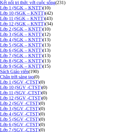
Kết nối tri thức với cuộc sống
(231)
Lớp 1 (SGK – KNTT)
(10)
Lớp 10 (SGK – KNTT)
(42)
Lớp 11 (SGK – KNTT)
(43)
Lớp 12 (SGK – KNTT)
(34)
Lớp 2 (SGK – KNTT)
(10)
Lớp 3 (SGK – KNTT)
(12)
Lớp 4 (SGK – KNTT)
(13)
Lớp 5 (SGK – KNTT)
(13)
Lớp 6 (SGK – KNTT)
(13)
Lớp 7 (SGK – KNTT)
(13)
Lớp 8 (SGK – KNTT)
(13)
Lớp 9 (SGK – KNTT)
(15)
Sách Giáo viên
(190)
Chân trời sáng tạo
(0)
Lớp 1 (SGV -CTST)
(0)
Lớp 10 (SGV -CTST)
(0)
Lớp 11 (SGV -CTST)
(0)
Lớp 12 (SGV -CTST)
(0)
Lớp 2 (SGV -CTST)
(0)
Lớp 3 (SGV -CTST)
(0)
Lớp 4 (SGV -CTST)
(0)
Lớp 5 (SGV -CTST)
(0)
Lớp 6 (SGV -CTST)
(0)
Lớp 7 (SGV -CTST)
(0)