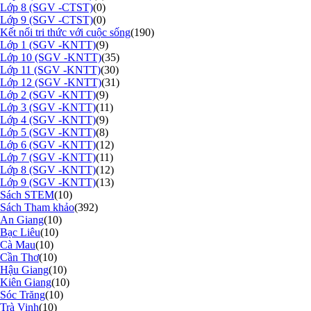
Lớp 8 (SGV -CTST)
(0)
Lớp 9 (SGV -CTST)
(0)
Kết nối tri thức với cuộc sống
(190)
Lớp 1 (SGV -KNTT)
(9)
Lớp 10 (SGV -KNTT)
(35)
Lớp 11 (SGV -KNTT)
(30)
Lớp 12 (SGV -KNTT)
(31)
Lớp 2 (SGV -KNTT)
(9)
Lớp 3 (SGV -KNTT)
(11)
Lớp 4 (SGV -KNTT)
(9)
Lớp 5 (SGV -KNTT)
(8)
Lớp 6 (SGV -KNTT)
(12)
Lớp 7 (SGV -KNTT)
(11)
Lớp 8 (SGV -KNTT)
(12)
Lớp 9 (SGV -KNTT)
(13)
Sách STEM
(10)
Sách Tham khảo
(392)
An Giang
(10)
Bạc Liêu
(10)
Cà Mau
(10)
Cần Thơ
(10)
Hậu Giang
(10)
Kiên Giang
(10)
Sóc Trăng
(10)
Trà Vinh
(10)