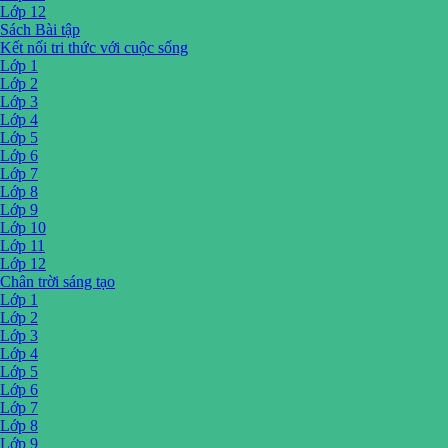
Lớp 12
Sách Bài tập
Kết nối tri thức với cuộc sống
Lớp 1
Lớp 2
Lớp 3
Lớp 4
Lớp 5
Lớp 6
Lớp 7
Lớp 8
Lớp 9
Lớp 10
Lớp 11
Lớp 12
Chân trời sáng tạo
Lớp 1
Lớp 2
Lớp 3
Lớp 4
Lớp 5
Lớp 6
Lớp 7
Lớp 8
Lớp 9