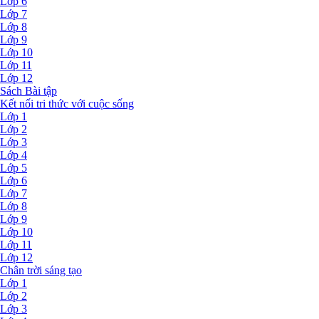
Lớp 6
Lớp 7
Lớp 8
Lớp 9
Lớp 10
Lớp 11
Lớp 12
Sách Bài tập
Kết nối tri thức với cuộc sống
Lớp 1
Lớp 2
Lớp 3
Lớp 4
Lớp 5
Lớp 6
Lớp 7
Lớp 8
Lớp 9
Lớp 10
Lớp 11
Lớp 12
Chân trời sáng tạo
Lớp 1
Lớp 2
Lớp 3