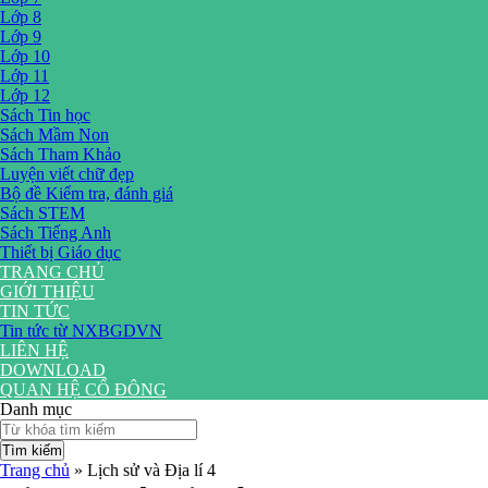
Lớp 8
Lớp 9
Lớp 10
Lớp 11
Lớp 12
Sách Tin học
Sách Mầm Non
Sách Tham Khảo
Luyện viết chữ đẹp
Bộ đề Kiểm tra, đánh giá
Sách STEM
Sách Tiếng Anh
Thiết bị Giáo dục
TRANG CHỦ
GIỚI THIỆU
TIN TỨC
Tin tức từ NXBGDVN
LIÊN HỆ
DOWNLOAD
QUAN HỆ CỔ ĐÔNG
Danh mục
Tìm kiếm
Trang chủ
»
Lịch sử và Địa lí 4