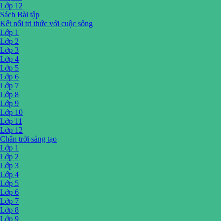
Lớp 12
Sách Bài tập
Kết nối tri thức với cuộc sống
Lớp 1
Lớp 2
Lớp 3
Lớp 4
Lớp 5
Lớp 6
Lớp 7
Lớp 8
Lớp 9
Lớp 10
Lớp 11
Lớp 12
Chân trời sáng tạo
Lớp 1
Lớp 2
Lớp 3
Lớp 4
Lớp 5
Lớp 6
Lớp 7
Lớp 8
Lớp 9