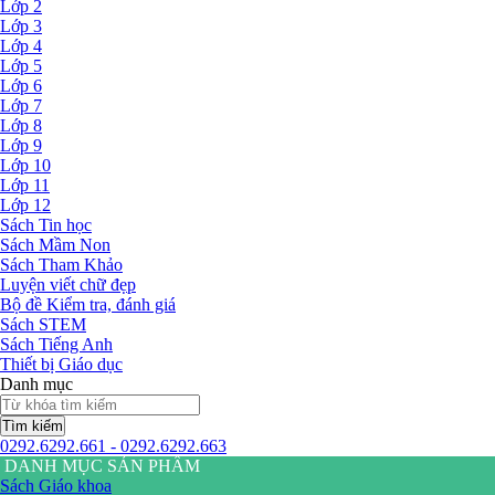
Lớp 2
Lớp 3
Lớp 4
Lớp 5
Lớp 6
Lớp 7
Lớp 8
Lớp 9
Lớp 10
Lớp 11
Lớp 12
Sách Tin học
Sách Mầm Non
Sách Tham Khảo
Luyện viết chữ đẹp
Bộ đề Kiểm tra, đánh giá
Sách STEM
Sách Tiếng Anh
Thiết bị Giáo dục
Danh mục
Tìm kiếm
0292.6292.661 - 0292.6292.663
DANH MỤC SẢN PHẨM
Sách Giáo khoa